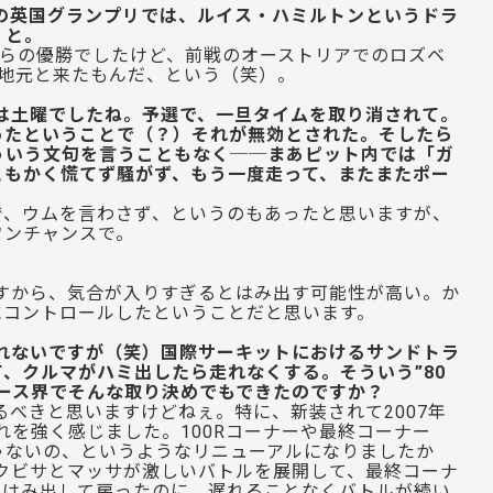
ンの英国グランプリでは、ルイス・ハミルトンというドラ
、と。
らの優勝でしたけど、前戦のオーストリアでのロズベ
に地元と来たもんだ、という（笑）。
は土曜でしたね。予選で、一旦タイムを取り消されて。
ったということで（？）それが無効とされた。そしたら
ういう文句を言うこともなく──まあピット内では「ガ
ともかく慌てず騒がず、もう一度走って、またまたポー
で、ウムを言わさず、というのもあったと思いますが、
ワンチャンスで。
すから、気合が入りすぎるとはみ出す可能性が高い。か
にコントロールしたということだと思います。
れないですが（笑）国際サーキットにおけるサンドトラ
、クルマがハミ出したら走れなくする。そういう”80
ース界でそんな取り決めでもできたのですか？
べきと思いますけどねぇ。特に、新装されて2007年
れを強く感じました。100Rコーナーや最終コーナー
ゃないの、というようなリニューアルになりましたか
でクビサとマッサが激しいバトルを展開して、最終コーナ
らはみ出して戻ったのに、遅れることなくバトルが続い