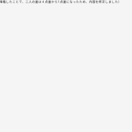
に降格したことで、二人の差は４点差から1点差になったため、内容を修正しました）