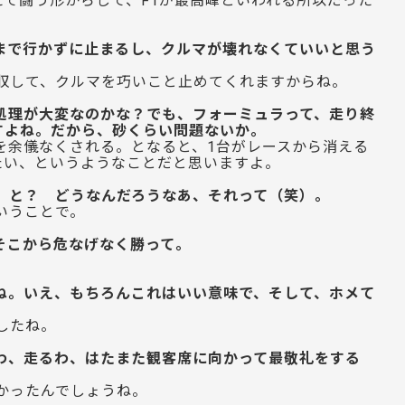
て闘う形からして、F1が最高峰といわれる所以だった
まで行かずに止まるし、クルマが壊れなくていいと思う
収して、クルマを巧いこと止めてくれますからね。
処理が大変なのかな？でも、フォーミュラって、走り終
すよね。だから、砂くらい問題ないか。
を余儀なくされる。となると、1台がレースから消える
たい、というようなことだと思いますよ。
、と？ どうなんだろうなあ、それって（笑）。
いうことで。
そこから危なげなく勝って。
ね。いえ、もちろんこれはいい意味で、そして、ホメて
したね。
わ、走るわ、はたまた観客席に向かって最敬礼をする
かったんでしょうね。