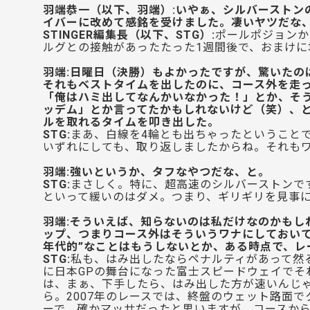
羽端恭一（以下、
羽端）:いやぁ、シルバースト
イバーに改めて感銘を受けました。凄いヤツだな
STINGER編集長（以下、
STG）:
ポールポジョンか
ルグとの接触があったたった1週間後で、おまけ
羽端:日曜日（決勝）もよかったですが、驚いたの
それもベストタイムを出したのに、コース外を走
「俺はハミ出してなんかいなかった！」とか、そ
ッデム」とか言ってたかもしれないけど（笑）、
ルを取れるタイムを叩き出した。
STG:
まあ、白線を4輪とも出ちゃったということ
いずれにしても、取り返しましたからね。それも
羽端:強いというか、タフなやつだな、と。
STG:
まさしく。特に、超高速のシルバーストンで
といって緩いのはダメ。つまり、ギリギリを見事
羽端:そういえば、知らないのは私だけなのかもし
ップ、つまりコース外はそういうワナにしておいて
年代的”なことはもうしないとか、ある時点で、レ
STG:
私も、はみ出したならペナルティがあって然る
に日本GPの舞台になった富士スピードウェイでそ
は、まぁ、下手したら、はみ出した方が速いんじ
ら。2007年のレースでは、終盤のウェット路面
ーで、確かマッサだったと思いますが、コースか