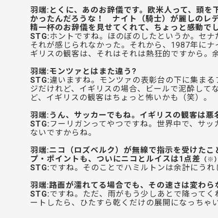
羽端:とくに、あのお辞儀です。欧米人って、頭を
かったんだろうな！ ナイト（騎士）が麗しのレ
精一杯のお辞儀を見せてくれて、ちょっと感動で
STG:
ホントですね。ほのぼのしたというか。セナ
それが感じられなかった。それから、1987年に
ギリスの観客は、それはそれは熱狂的ですから。
羽端:モンツァとはまた違う?
STG:
違いますね。モンツァの表彰台の下に集まる
ジだけれど、イギリスの場合、ビールで泥酔して
ど、イギリスの観客はちょっと怖いかも（笑）。
羽端:うん、サッカーでもね。イギリスの観客は悪
STG:
フーリガンってやつですね。世界中で、サッ
ないですからね。
羽端:ニコ（ロズベルク）が無線で指示を受けたこ
プ・ポイントも、ついにニコとルイスは1点差
（※
STG:
ですね。そのことでハミルトンは余計にうれ
羽端:路面が濡れてる場合でも、その速さは変わら
STG:
ですね。ただ、雨がもう少しあとで降ってく
ートしたら、ひたすら乾くだけの展開になっちゃ