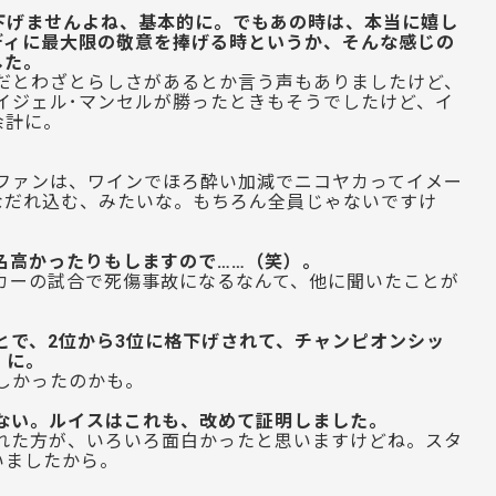
下げませんよね、基本的に。でもあの時は、本当に嬉し
ディに最大限の敬意を捧げる時というか、そんな感じの
した。
だとわざとらしさがあるとか言う声もありましたけど、
ナイジェル･マンセルが勝ったときもそうでしたけど、イ
余計に。
ファンは、ワインでほろ酔い加減でニコヤカってイメー
なだれ込む、みたいな。もちろん全員じゃないですけ
名高かったりもしますので……（笑）。
カーの試合で死傷事故になるなんて、他に聞いたことが
とで、2位から3位に格下げされて、チャンピオンシッ
に。
）
しかったのかも。
ない。ルイスはこれも、改めて証明しました。
れた方が、いろいろ面白かったと思いますけどね。スタ
いましたから。