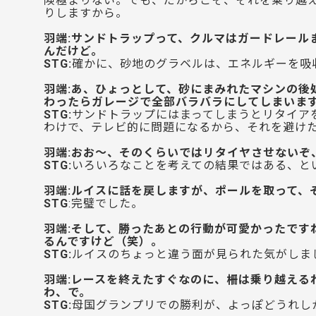
険極まりない。でも、だからこそ、それを乗り越え
りしますから。
羽端:サンドトラップって、クルマはガードレール
んだけど。
STG:
確かに、砂地のグラベルは、エネルギーを吸
羽端:あ、ひょっとして、砂にまみれたマシンの後
わったらガレージで全部バラバラにしてしまいま
STG:
サンドトラップにはまってしまうとリタイア
わけで、テレビ的に問題になるから、それを避け
羽端:おお〜、そのくらいではリタイヤさせないぞ
STG:
いろいろなことを考えての結果ではある、と
羽端:ルイスに話を戻しますが、ポールを取って、
STG
:完璧でした。
羽端:そして、勝ったあとの行動が可愛かったです
るんですけど（笑）。
STG:
ルイスのちょっと違う面が見られた気がしま
羽端:レースを終えたすぐなのに、柵は乗り越える
わ、で。
STG:
母国グランプリでの勝利が、よっぽどうれし