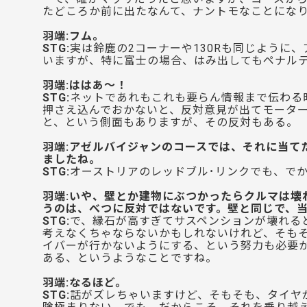
たどころか前に出たなんて、ナントモなことにな
羽端:フム。
STG:
実は鈴鹿の2コーナーや130Rも同じように
いますが、特に富士の場合、はみ出してもペナル
羽端:ははあ〜！
STG:
ネットであれもこれも要らん情報まで伝わる
押さえ込んでおかないと、反対意見が出てモータ
と、という側面もありますが、その反対もある。
羽端:アゼルバイジャンのコースでは、それに当て
ましたね。
STG:
オーストリアのレッドブル･リンクでも、で
羽端:いや、壁とか建物にぶつかったらクルマは壊
うのは、べつに反対ではないです。壁と同じで、
STG:
で、縁石が高すぎてサスペンションが壊れる
考えなくちゃならないかもしれないけれど、そもそ
イバーが行かないようにする、という努力も必要か
ある、というようなことですね。
羽端:なるほど。
STG:
話がズレちゃいますけど、そもそも、タイヤ