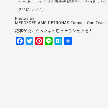
（※レース後、ニコ･ロズベルグが無線の規制違反でペナルティを受け、3位
（2/2につづく）
Photos by
MERCEDES AMG PETRONAS Formula One Team
記事が役に立ったなと思ったらシェアを！
F
T
Pi
Li
H
共
a
w
nt
n
at
有
c
itt
er
e
e
e
er
e
n
b
st
a
o
o
k