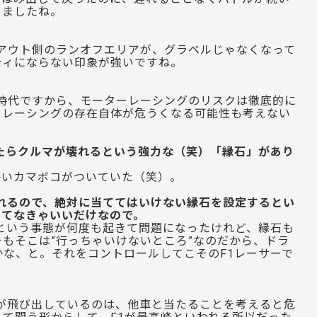
りましたね。
、アウト側のランオフエリアが、グラベルじゃなくなって
ティにならない印象が強いですね。
時代ですから、モーターレーシングのリスクは徹底的に
ーレーシングの存在自体が危うくなる可能性も考えない
たらクルマが壊れるという強力な（笑）「縁石」があり
かいカマボコがついていた（笑）。
れるので、絶対に当ててはいけない縁石を設定するとい
当てなきゃいいだけなので。
という事態が何度も起きて問題になったけれど、縁石も
もそこは”行っちゃいけないところ”なのだから、ドラ
な、と。それをコントロールしてこそのF1レーサーで
が飛び出しているのは、他車と当たることを考えると危