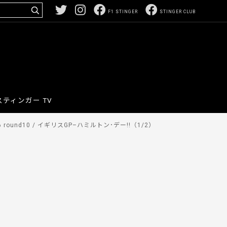
F1 STINGER
STINGER CLUB
スティンガー TV
round10 / イギリスGP–ハミルトン･デー!!（1/2）