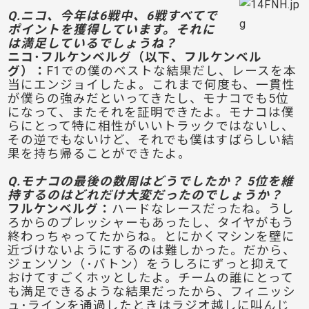
Q.ニコ、今年は6戦中、6戦すべてで
ポイントを獲得しています。それに
は満足しているでしょうね？
ニコ･フルケンベルグ（以下、フルケンベル
グ）：
F1での僕のベストな結果だし、レースを本
当にエンジョイしたよ。これまで何度も、一貫性
が僕らの強みだといってきたし、モナコでも5位
になって、またそれを証明できたよ。モナコは僕
らにとって特に相性がいいトラックではないし、
その逆でもないけど、それでも僕はすばらしい結
果を持ち帰ることができたよ。
Q.モナコの最後の数周はどうでしたか？ 5位を維
持するのはどれだけ大変だったのでしょうか？
フルケンベルグ：
ハードなレースだったね。うし
ろからのプレッシャーもあったし、タイヤがもう
終わっちゃってたからね。とにかくマシンを壁に
近づけないようにするのは難しかった。だから、
ジェンソン（･バトン）をうしろにずっと抑えて
おけてすごくホッとしたよ。チームの誰にとって
も満足できるような結果だったから、フィニッシ
ュ･ラインを通過したときはラジオ越しに叫んじ