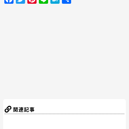
a
w
nt
n
at
有
c
itt
er
e
e
e
er
e
n
b
st
a
o
o
k
関連記事