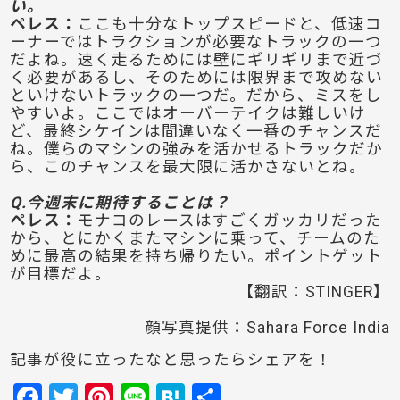
い。
ペレス：
ここも十分なトップスピードと、低速コ
ーナーではトラクションが必要なトラックの一つ
だよね。速く走るためには壁にギリギリまで近づ
く必要があるし、そのためには限界まで攻めない
といけないトラックの一つだ。だから、ミスをし
やすいよ。ここではオーバーテイクは難しいけ
ど、最終シケインは間違いなく一番のチャンスだ
ね。僕らのマシンの強みを活かせるトラックだか
ら、このチャンスを最大限に活かさないとね。
Q.今週末に期待することは？
ペレス：
モナコのレースはすごくガッカリだった
から、とにかくまたマシンに乗って、チームのた
めに最高の結果を持ち帰りたい。ポイントゲット
が目標だよ。
【翻訳：STINGER】
顔写真提供：Sahara Force India
記事が役に立ったなと思ったらシェアを！
F
T
Pi
Li
H
共