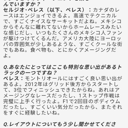
んでいますか？
セルジオ･ペレス（以下、ペレス）：
カナダのレ
ースはエンジョイできるよ。高速でテクニカル
で、すごくナイスなサーキットだよね。メキシコ
からそんなに離れてないからホームレースみたい
な感じだし、いつもたくさんのメキシコ人ファン
が駆けつけてくるんだ。アメリカ大陸にヨーロッ
パの雰囲気が少しあるような、すごくクールな街
でもあね。食べ物も、とにかくアメージングだ
よ。
Q.あなたにとってはここも特別な思い出があるト
ラックの一つですね？
ペレス：
モントリオールにはすごく良い思い出が
あるよ。2012年はグリッド後方からスタートし
て、3位でフィニッシュできたからね。あれはア
メージングなレースだったし、1ストップ作戦は
完璧に上手く行ったよ。F1で2回目のポディウム
だったし、すごくいい気分だったから、またそれ
をすぐに経験したいね。
Q.レイアウトについてもう少し聞かせてくださ