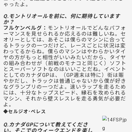
ゃったよ。
Q.モントリオールを前に、何に期待しています
か？
フルケンベルグ：
モントリオールでどんなパフォ
ーマンスを見せられるか応えるのは難しいね。セ
オリーとしては、あそこは僕らのマシンに合って
るトラックの一つだけど、レースごとに状況は変
わってるからね。僕らのマシンはやわらかいタイ
ヤの方がもっと相性がいいみたいだから、タイヤ
の組み合わせが（前戦のモナコと同じく）ソフト
とスーパーソフトなのはいいことだね。イベント
としてのカナダGPは、（GP週末は特に）街は賑
やかだし、トラックは普通じゃないから僕が好き
なグランプリの一つだよ。速いラップを走るため
には、十分なトップスピード、縁石を攻められる
マシン、それから壁スレスレを走る勇気が必要だ
よ。
◆セルジオ･ペレス
Q.カナダGPについて教えてくださ
い。そこでのウィークエンドを楽し