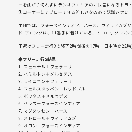
ーを曲がり切れずにランオフエリアのお世話になるドラ
角コーナーにアプローチする難しさを改めて認識させた
中団では、フォースインディア、ハース、ウィリアムズ
ド･アロンソは、11番手に着けている。
トロロッソ･ホン
予選は
フリー走行3の終了
2時間後の17時（日本時間22
◆フリー走行3結果
1. フェッテル＋フェラーリ
2. ハミルトン＋メルセデス
3. ライコネン＋フェラーリ
4. フェルスタッペン＋レッドブル
5. ボッタス＋メルセデス
6. ペレス＋フォースインディア
7. マグヌッセン＋ハース
8. ストロール＋ウィリアムズ
9. オコン＋フォースインディア