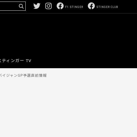
F1 STINGER
STINGER CLUB
スティンガー TV
バイジャンGP予選直前情報