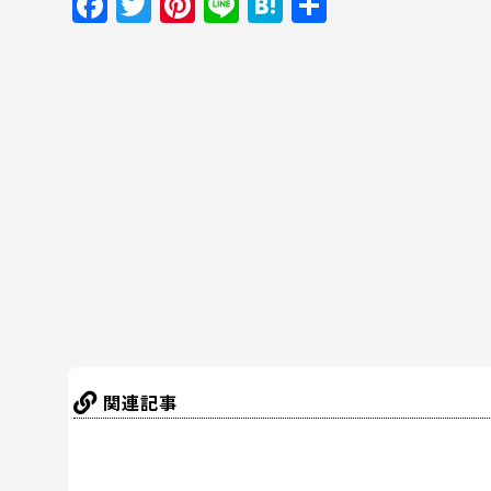
F
T
Pi
Li
H
共
a
w
nt
n
at
有
c
itt
er
e
e
e
er
e
n
b
st
a
o
o
k
関連記事