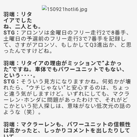
羽端：リタ
イアでした
ね、二人とも。
STG：
アロンソは金曜日のフリー走行2で8番手、
土曜日の予選前のフリー走行3で7番手を記録し
て、さすがアロンソ、もしかしてQ3進出か、と思
ったんですけどね。
羽端：リタイアの理由がミッションで”よかっ
た”ですね。車体でもパワーユニットでもない、
という････。
STG：
そういう見方になりますかね。何処かが壊
れたら、”ウチじゃない”と安心するのは、ちょっ
と違う気がしますけど。いずれにしても、マクラ
ーレン･ホンダに問題があったわけで、それがど
こかという犯人探しは、意味がない低次元の話の
ような（笑）。
羽端：マクラーレンも、パワーユニットの信頼性
は高かったと、しっかりコメントを出したりして
いて。