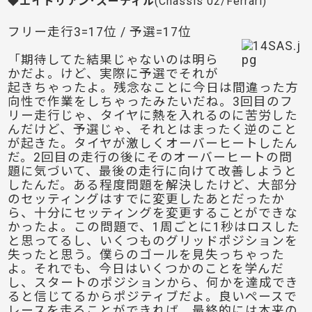
◆エイドリアン･スーティル
(Chassis 02/Ferrari)
フリー走行3=17位 / 予選=17位
「期待してた結果じゃないのは明ら
かだよ。けど、実際に予選でそれが
起きちゃったよ。残念なことに今日は間違った方
向性で作業をしちゃったみたいだね。3回目のフ
リー走行じゃ、タイヤに熱を入れるのに苦労した
んだけど、予選じゃ、それとはまったく逆のこと
が起きた。タイヤが激しくオーバーヒートしたん
だ。2回目の走行の後にそのオーバーヒートの問
題に気づいて、最後の走行に向けて改善しようと
したんだ。ある程度問題を解決したけど、大部分
のセッティングはすでに変更したあとだったか
ら、十分にセッティングを変更することができな
かったよ。この問題で、1周ごとに1秒はロスした
と思ってるし、いくつものグリッドポジションを
失ったと思う。僕らのゴールを見失っちゃった
よ。それでも、今日はいくつかのことを学んだ
し、スタートのポジションから、何かを達成でき
ると信じてるからポジティブだよ。良いペースで
レースを走ることができれば、最終的には本来の