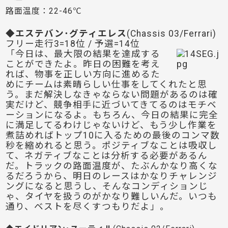
路面温度：22-46℃
◆エステバン･グティエレス
(Chassis 03/Ferrari)
フリー走行3=18位 / 予選=14位
「今日は、最大限の結果を達成する
ことができたよ。昨日の困難を考え
れば、物事を正しい方向に進めるた
めにチームは素晴らしい仕事をしてくれたと思
う。まだ解決しなきゃならない問題があるのは確
実だけど、競争相手に近づいてきてるのはモチベ
ーションになるよ。もちろん、今日の結果に完全
に満足してるわけじゃないけど、もう少し作業を
煮詰めればトップ10に入るための最後のコンマ数
秒を縮めれると思う。ポジティブなことは吸収し
て、ネガティブなことは分析する必要があるん
だ。トラックの路面温度が、たぶんかなり高くな
るだろうから、明日のレースはかなりチャレンジ
ングになると思うし、そんなコンディションじ
ゃ、タイヤを扱うのがかなり難しいんだ。いつも
通り、ベストを尽くすつもりだよ」。