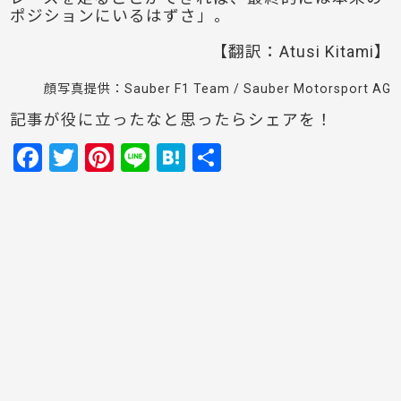
ポジションにいるはずさ」。
【翻訳：Atusi Kitami】
顔写真提供：Sauber F1 Team / Sauber Motorsport AG
記事が役に立ったなと思ったらシェアを！
F
T
Pi
Li
H
共
a
w
nt
n
at
有
c
itt
er
e
e
e
er
e
n
b
st
a
o
o
k