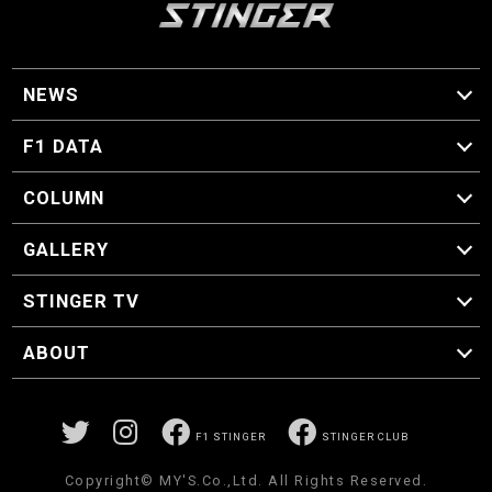
NEWS
F1 ニュース
F1 DATA
F1 日程
F1 データ
COLUMN
マイ・ワンダフル・サーキット
スクーデリア・一方通行
F1に燃え、ゴルフに泣く日々。
スティングくんの部屋
GALLERY
GALLERY
STINGER TV
STINGER TV
ABOUT
CONCEPT
運営事務局
プライバシーポリシー
お問い合わせ
F1 STINGER
STINGER CLUB
Copyright© MY'S.Co.,Ltd. All Rights Reserved.