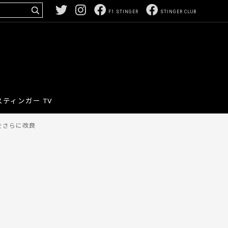
F1 STINGER
STINGER CLUB
スティンガー TV
をさらに改良