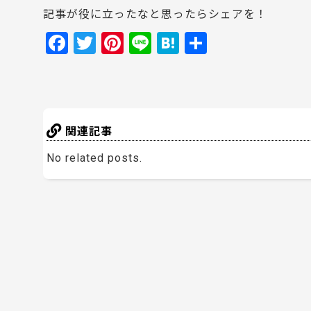
記事が役に立ったなと思ったらシェアを！
F
T
Pi
Li
H
共
a
w
nt
n
at
有
c
itt
er
e
e
e
er
e
n
b
st
a
関連記事
o
No related posts.
o
k