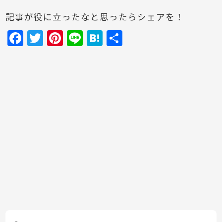
記事が役に立ったなと思ったらシェアを！
F
T
Pi
Li
H
共
a
w
nt
n
at
有
c
itt
er
e
e
e
er
e
n
b
st
a
o
o
k