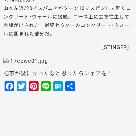
山本左近/20イスパニアがターン16でスピンして軽くコ
ンクリート･ウォールに接触、コース上に立ち往生して
赤旗が出された。最終セクターのコンクリート･ウォー
ルに囲まれた部分だ。
［STINGER］
記事が役に立ったなと思ったらシェアを！
F
T
Pi
Li
H
共
a
w
nt
n
at
有
c
itt
er
e
e
e
er
e
n
b
st
a
o