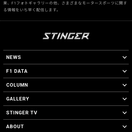
果、F1フォトギャラリーの他、さまざまなモータースポーツに関す
る情報をいち早く配信します。
NEWS
F1 ニュース
F1 DATA
F1 日程
F1 データ
COLUMN
マイ・ワンダフル・サーキット
スクーデリア・一方通行
F1に燃え、ゴルフに泣く日々。
スティングくんの部屋
GALLERY
GALLERY
STINGER TV
STINGER TV
ABOUT