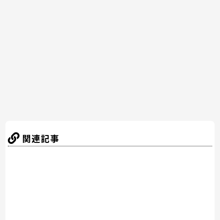
b
st
a
o
o
k
関連記事