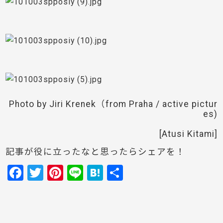
Photo by Jiri Krenek（from Praha / active pictur
es)
[Atusi Kitami]
記事が役に立ったなと思ったらシェアを！
F
T
Pi
Li
H
共
a
w
nt
n
at
有
c
itt
er
e
e
e
er
e
n