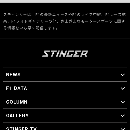
スティンガーは、F1の最新ニュースやF1のライブ中継、F1レース結
果、F1フォトギャラリーの他、さまざまなモータースポーツに関す
る情報をいち早く配信します。
NEWS
F1 ニュース
F1 DATA
F1 日程
F1 データ
COLUMN
マイ・ワンダフル・サーキット
スクーデリア・一方通行
F1に燃え、ゴルフに泣く日々。
スティングくんの部屋
GALLERY
GALLERY
STINGER TV