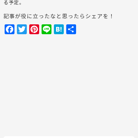
る予定。
記事が役に立ったなと思ったらシェアを！
F
T
Pi
Li
H
共
a
w
nt
n
at
有
c
itt
er
e
e
e
er
e
n
b
st
a
o
o
k