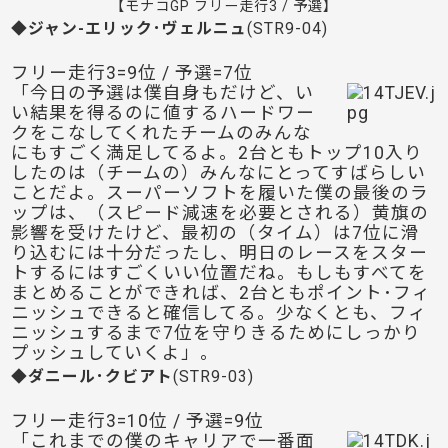
【モナコGP フリー走行3 / 予選】
◆ジャン-エリック･ヴェルニュ
(STR9-04)
フリー走行3=9位 / 予選=7位
「今日の予選は僕自身もだけど、い
い結果を得るのに値するハードワー
クをこなしてくれたチームのみんな
にもすごく満足してるよ。2台ともトップ10入り
したのは（チームの）みんなにとってすばらしい
ことだよ。スーパーソフトを履いた僕の最後のラ
ップは、（スピード減速を必要とされる）黄旗の
影響を受けたけど、最初の（タイム）は7位に滑
り込むには十分だったし、明日のレースをスター
トするにはすごくいい位置だね。もしもすべてを
まとめることができれば、2台ともポイント･フィ
ニッシュできると確信してる。少なくとも、フィ
ニッシュするまで7位を守りきるためにしっかり
プッシュしていくよ」。
◆ダニール･クビアト
(STR9-03)
フリー走行3=10位 / 予選=9位
「これまでの僕のキャリアで一番面