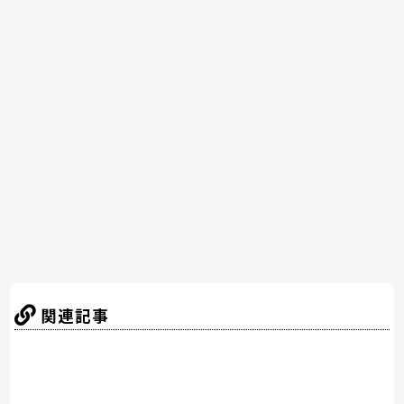
c
itt
er
e
e
e
er
e
n
b
st
a
o
o
k
関連記事