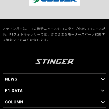
スティンガーは、F1の最新ニュースやF1のライブ中継、F1レース結
果、F1フォトギャラリーの他、さまざまなモータースポーツに関す
る情報をいち早く配信します。
NEWS
F1 ニュース
F1 DATA
F1 日程
F1 データ
COLUMN