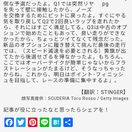
倒な予選だったよ。Q1では突然リヤ
を失って壁に接触したから、ノーズ
を交換するためにピットに戻ったよ。すぐにやる
気を取り戻してQ2で2回良いラップを走れたか
ら、それにはすごく満足してる。Q3は中古のオプ
ションで始めたこともあって、良い走りができな
かったから、ちょっとツイてなくて残念だった。
新品のオプションに履き替えて挑んだ最後の走行
では、（スピード減速を必要とされる）黄旗が出
てたから後退せざるを得なかったよ。もちろん、
ここではオーバーテイクが簡単じゃないからフラ
ストレーションがたまるけど、そうなっちゃった
からね。これから、明日はポイント･フィニッシ
ュを目指して、レースの準備に集中するよ」。
【翻訳：STINGER】
顔写真提供：SCUDERIA Toro Rosso / Getty Images
記事が役に立ったなと思ったらシェアを！
F
T
Pi
Li
H
共
a
w
nt
n
at
有