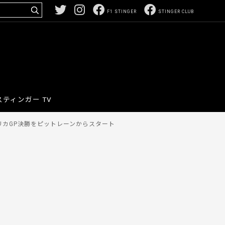
F1 STINGER
STINGER CLUB
スティンガー TV
カGP決勝をピットレーンからスタート