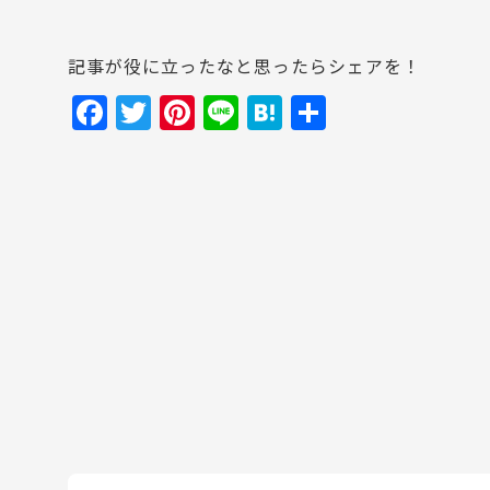
記事が役に立ったなと思ったらシェアを！
F
T
Pi
Li
H
共
a
w
nt
n
at
有
c
itt
er
e
e
e
er
e
n
b
st
a
o
o
k