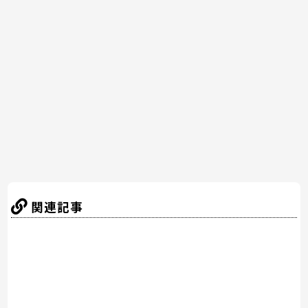
e
er
e
n
b
st
a
o
o
k
関連記事