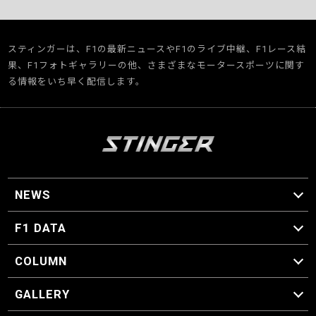
スティンガーは、F1の最新ニュースやF1のライブ中継、F1レース結
果、F1フォトギャラリーの他、さまざまなモータースポーツに関す
る情報をいち早く配信します。
NEWS
F1 ニュース
F1 DATA
F1 日程
F1 データ
COLUMN
マイ・ワンダフル・サーキット
スクーデリア・一方通行
F1に燃え、ゴルフに泣く日々。
スティングくんの部屋
GALLERY