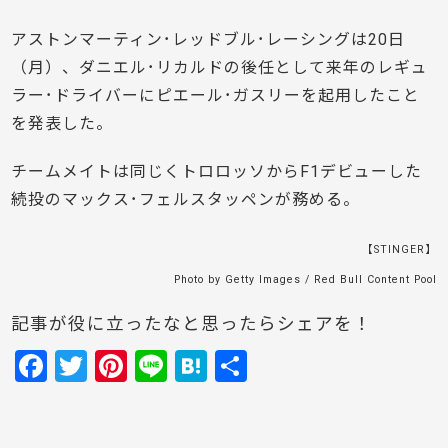
アストンマーティン･レッドブル･レーシングは20日
（月）、ダニエル･リカルドの後任として来年のレギュ
ラー･ドライバーにピエール･ガスリーを起用したこと
を発表した。
チームメイトは同じくトロロッソからF1デビューした
続投のマックス･フェルスタッペンが務める。
【STINGER】
Photo by Getty Images / Red Bull Content Pool
記事が役に立ったなと思ったらシェアを！
F
T
Pi
Li
H
共
a
w
nt
n
at
有
c
itt
er
e
e