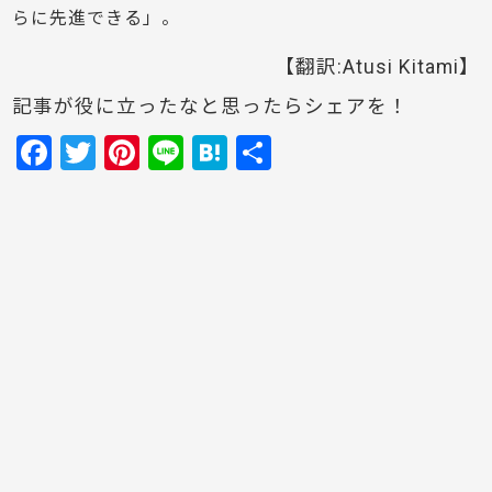
らに先進できる」。
【翻訳:Atusi Kitami】
記事が役に立ったなと思ったらシェアを！
F
T
Pi
Li
H
共
a
w
nt
n
at
有
c
itt
er
e
e
e
er
e
n
b
st
a
o
o
k