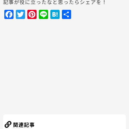
記事が役に立ったなと思ったらシェアを！
F
T
Pi
Li
H
共
a
w
nt
n
at
有
c
itt
er
e
e
e
er
e
n
b
st
a
o
o
k
関連記事