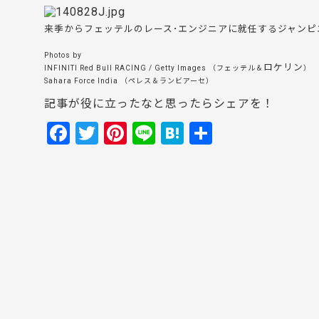
来季からフェッテルのレース･エンジニアに就任する
ジャンピ
Photos by
ロケリン
INFINITI Red Bull RACING / Getty Images （フェッテル＆
）
Sahara Force India （ペレス＆
ランビアーセ
）
記事が役に立ったなと思ったらシェアを！
F
T
Pi
Li
H
共
a
w
nt
n
at
有
c
itt
er
e
e
e
er
e
n
b
st
a
o
o
k