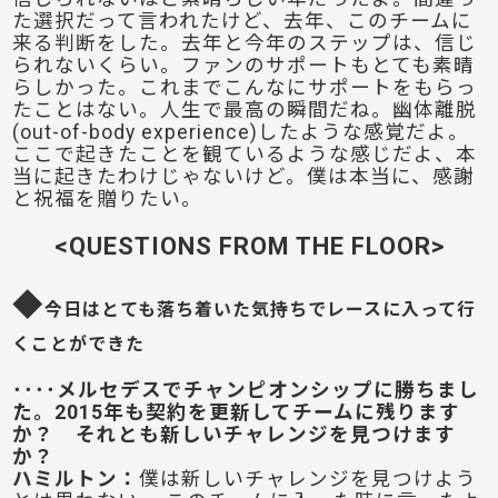
た選択だって言われたけど、去年、このチームに
来る判断をした。去年と今年のステップは、信じ
られないくらい。ファンのサポートもとても素晴
らしかった。これまでこんなにサポートをもらっ
たことはない。人生で最高の瞬間だね。幽体離脱
(out-of-body experience)したような感覚だよ。
ここで起きたことを観ているような感じだよ、本
当に起きたわけじゃないけど。僕は本当に、感謝
と祝福を贈りたい。
<QUESTIONS FROM THE FLOOR>
◆
今日はとても落ち着いた気持ちでレースに入って行
くことができた
････メルセデスでチャンピオンシップに勝ちまし
た。2015年も契約を更新してチームに残ります
か？ それとも新しいチャレンジを見つけます
か？
ハミルトン
：
僕は新しいチャレンジを見つけよう