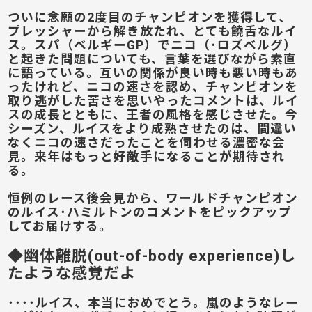
ついに念願の2度目のチャンピオンを獲得して、
プレッシャーから解き放たれ、とても饒舌なルイ
ス。スパ（ベルギーGP）でニコ（･ロズベルグ）
と起きた問題についても、言葉を選びながら素直
に語っている。互いの関係が良い時も悪い時もあ
ったけれど、ニコの速さを認め、チャンピオンを
取り逃がした苦さを思いやったコメントは、ルイ
スの成長とともに、王者の風格を感じさせた。今
シーズン、ルイスをより成熟させたのは、間違い
なくニコの速さだったことを伺わせる濃密な会
見。来年はもっと好敵手になることが期待され
る。
恒例のレース後会見から、ワールドチャンピオン
のルイス･ハミルトンのコメントをピックアップ
してお届けする。
◆幽体離脱(out-of-body experience)し
たような感覚だよ
････ルイス、本当におめでとう。嵐のようなレー