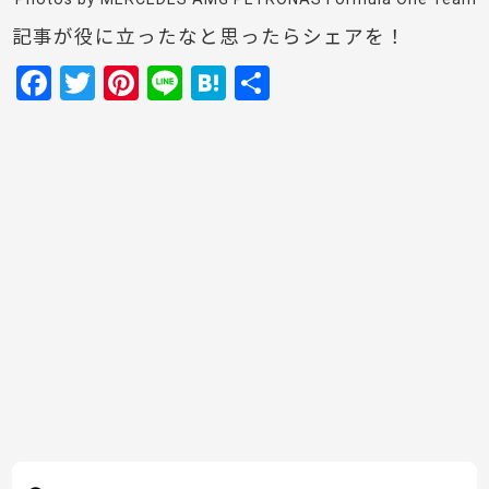
記事が役に立ったなと思ったらシェアを！
F
T
Pi
Li
H
共
a
w
nt
n
at
有
c
itt
er
e
e
e
er
e
n
b
st
a
o
o
k