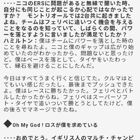
････ニコのERSに問題があると無線で聞いた時、
自分にも同じことが起こるか心配ではなかったで
すか？ モントリオールでは2台共に起きました
よね。チームはフェリペに追いつく機会を与える
ことをなるのを知っていて、しばらくの間、パワ
ーを落とすように言いましたが満足でしたか？
ハミルトン
：
僕はチームにパワーを落とした時の
ことを尋ねたよ。ニコと僕のギャップは広がり始
めていたのがわかったから、問題ないと思ったけ
ど。僕はペースを落として、タイヤをいたわっ
て、縁石を避けることにしたんだ。
今日はすべてうまく行くと信じてた。クルマはと
てもいい感じだったし、最後までプッシュできた
よ。僕はレースに勝ちたかった。フェリペとバト
ルしたかったからね。フェリペはスーパーソフ
ト・タイヤで追いついて勝とうとしてたけど、僕
の後ろでマネージできたね。
◆
Oh My God ! ロスが僕を求めている
････おめでとう。イギリス人のマルチ・チャンピ