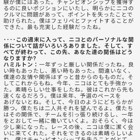
験が僕にはあった。チャンピオンシップを獲得す
るのに良いポジションにいたし、明らかにニコの
クルマに問題があって、ポイントを失ったことで
助けられた。僕はフェリペとファイトすることが
できた。最も充実した経験だったね。
････この週末に入って、ニコとのパーソナルな関
係について話がいろいろありました。そして、す
べてが終わって、この先、あなた達の関係はどう
なりますか?
ハミルトン
：
一年ずっと厳しい関係だったね。良
い時もあったし、悪い時もあった。間違いなく、
僕達の友情や関係はずっと昔からのもものだ。そ
してこれからもね。今年、ニコはとても手強かっ
た。素晴らしい仕事をしたね。彼はこれから先も
速くなるだろう。僕は来年、予選のペースを
あげないとね。そして、今日のようにどちらかが
勝つ。僕たちは二人共それを望んでるよ。僕たち
はその関係で、チームを引っ張り続けるし、一年
をとおして一緒に働いていくよ。おそらく、今は
少し楽になった。レースの後、ニコは僕に潔く会
いに来てくれた。それをできるのは素晴らしいよ
ね。僕はチャンピオンシップを失うことがとて