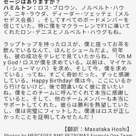
セージはありますか？
ハミルトン
：
ロス･ブロウン、ノルベルト･ハウ
グ、ニキ･ラウダ、ディーダー･ツェッテェ（メル
セデス会長）、そしてすべてのボードメンバーを
信じていた。特に僕をマクラーレンでF1に導いて
くれたロン･デニスとノルベルト･ハウグもね。
ラップトップを持ったロスが、僕と座ってお茶を
飲んでいるなんて、ほんとシュールだよ。何年
も、彼の成功をテレビで見ていたからね。「Oh M
y God ! ロスが僕を求めている。以前は、マイケル
（･シューマッハ）を求め、そして今、僕を求め
ている」ってね。すごく奇妙だった。ずっと感謝
している。Happy Birthday! 僕は今、ここにいるか
ら行けないけど、後で間違いなく彼に言いたい
ね。僕をこのチームに呼んでくれて本当に感謝し
ていると。そして、他のチームメンバーも本当に
サポートしてくれた。彼らは勝利を熱望していた
し、僕は完璧にフィットした。僕達はロスが正し
かったことを証明してみせたんだ！
【翻訳：Masataka Hoshi】
Photos by MERCEDES AMG PETRONAS Formula One Team