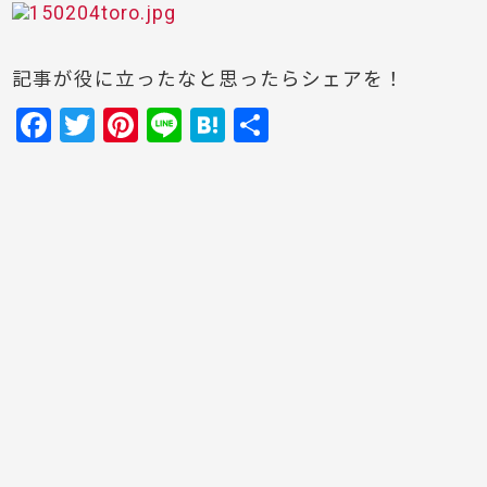
記事が役に立ったなと思ったらシェアを！
F
T
Pi
Li
H
共
a
w
nt
n
at
有
c
itt
er
e
e
e
er
e
n
b
st
a
o
o
k