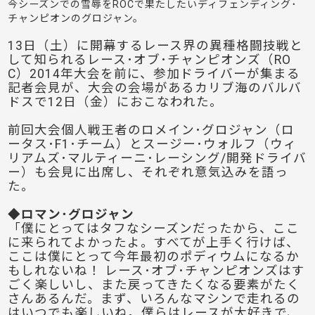
今シーズンでの雪辱をROCで果たしたいディフェンディング･
チャンピオンのグロジャン。
13日（土）に開幕するレース界の異種格闘技戦と
して知られるレース･オブ･チャンピオンズ（RO
C）2014年大会を前に、参加ドライバーが集まる
記者会見が、大会の会場があるカリブ海のバルバ
ドスで12日（金）におこなわれた。
前回大会個人戦王者のロメイン･グロジャン（ロ
ータス･F1･チーム）とスージー･ウォルフ（ウィ
リアムズ･マルティーニ･レーシング/開発ドライバ
ー）も会見に出席し、それぞれ意気込みを語っ
た。
◆ロマン･グロジャン
「僕にとってはタフなシーズンだったから、ここ
に来られてよかったよ。すべてが上手く行けば、
ここは僕にとって今年最初のポディウムになるか
もしれないね！ レース･オブ･チャンピオンズはす
ごく楽しいし、また戻ってきたくなる要素がたく
さんあるんだ。まず、いろんなマシンで走れるの
はいつでも楽しいね。僕らはレースが大好きで、