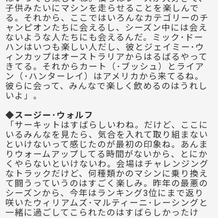
子供みたいにマシンを走らせることを楽しんで
る。それから、ここではいろんなカテゴリーのチ
ャンピオンたちに会えるし、シーズン中には会え
ないような人たちにも会えるんだ。ミック･ドー
ハンはいつも楽しい人だし、彼とジェイミー･ウ
ィンカップはオーストラリアからはるばるやって
きてる。それからカート（･ブッシュ）とライア
ン（･ハンターレイ）はアメリカから来てるね。
彼らに会って、みんなで楽しく飲めるのはうれし
いよ」。
◆スージー･ウォルフ
「サーキットはすばらしいわね。だけど、ここに
いるみんなを見たら、気合を入れて取り組まない
といけないって感じたのが最初の印象ね。あんま
りウォームアップしてる時間がないから、とにか
くやらないといけないわ。会場はチャレンジング
なトラックだけど、何種類かのマシンに乗り換え
て闘うっていうのはすごく楽しみ。昨年の最悪の
シーズンから、今年はランキング3位にまで返り
咲いたウィリアムズ･マルティーニ･レーシングと
一緒に過ごしてこられたのはすばらしかったけ