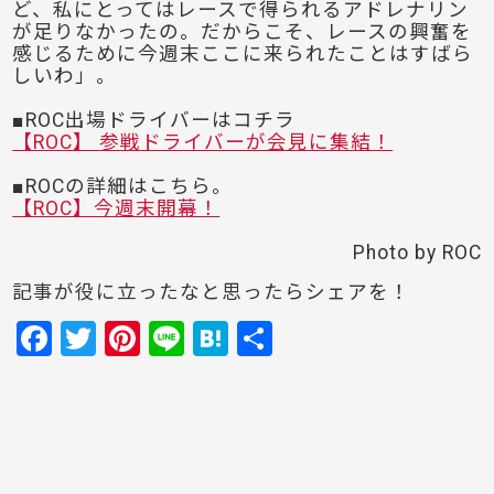
ど、私にとってはレースで得られるアドレナリン
が足りなかったの。だからこそ、レースの興奮を
感じるために今週末ここに来られたことはすばら
しいわ」。
■ROC出場ドライバーはコチラ
【ROC】 参戦ドライバーが会見に集結！
■ROCの詳細はこちら。
【ROC】今週末開幕！
Photo by ROC
記事が役に立ったなと思ったらシェアを！
F
T
Pi
Li
H
共
a
w
nt
n
at
有
c
itt
er
e
e
e
er
e
n
b
st
a