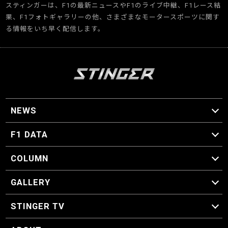
スティンガーは、F1の最新ニュースやF1のライブ中継、F1レース結
果、F1フォトギャラリーの他、さまざまなモータースポーツに関す
る情報をいち早く配信します。
NEWS
F1 ニュース
F1 DATA
F1 日程
F1 データ
COLUMN
マイ・ワンダフル・サーキット
スクーデリア・一方通行
F1に燃え、ゴルフに泣く日々。
スティングくんの部屋
GALLERY
GALLERY
STINGER TV
STINGER TV