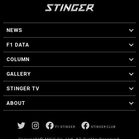
NEWS
F1 ニュース
F1 DATA
F1 日程
F1 データ
COLUMN
マイ・ワンダフル・サーキット
スクーデリア・一方通行
F1に燃え、ゴルフに泣く日々。
スティングくんの部屋
GALLERY
GALLERY
STINGER TV
STINGER TV
ABOUT
CONCEPT
運営事務局
プライバシーポリシー
お問い合わせ
F1 STINGER
STINGER CLUB