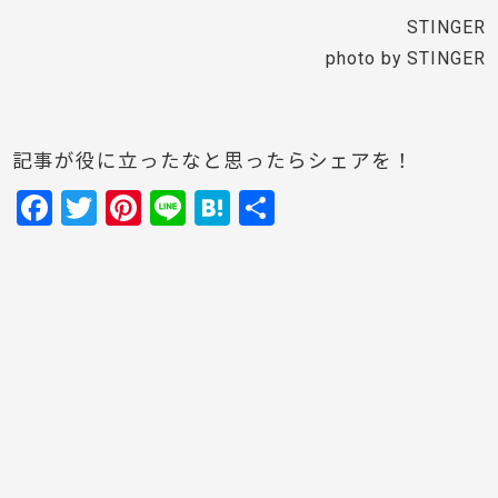
STINGER
photo by STINGER
記事が役に立ったなと思ったらシェアを！
F
T
Pi
Li
H
共
a
w
nt
n
at
有
c
itt
er
e
e
e
er
e
n
b
st
a
o
o
k