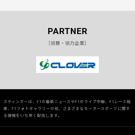
PARTNER
［協賛・協力企業］
スティンガーは、F1の最新ニュースやF1のライブ中継、F1レース結
果、F1フォトギャラリーの他、さまざまなモータースポーツに関す
る情報をいち早く配信します。