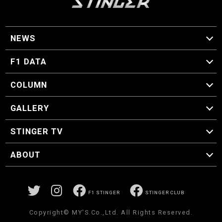
NEWS
F1 ニュース
F1 DATA
F1 日程
F1 データ
COLUMN
マイ・ワンダフル・サーキット
スクーデリア・一方通行
F1に燃え、ゴルフに泣く日々。
スティングくんの部屋
GALLERY
GALLERY
STINGER TV
STINGER TV
ABOUT
CONCEPT
運営事務局
プライバシーポリシー
お問い合わせ
F1 STINGER
STINGER CLUB
Copyright© MY'S.Co.,Ltd. All Rights Reserved.