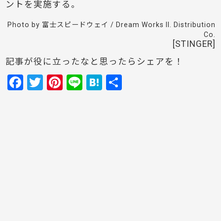
ントを実施する。
Photo by 富士スピードウェイ / Dream Works ll. Distribution
Co.
[STINGER]
記事が役に立ったなと思ったらシェアを！
F
T
Pi
Li
H
共
a
w
nt
n
at
有
c
itt
er
e
e
e
er
e
n
b
st
a
o
o
k