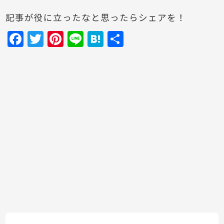
記事が役に立ったなと思ったらシェアを！
F
T
Pi
Li
H
共
a
w
nt
n
at
有
c
itt
er
e
e
e
er
e
n
b
st
a
o
o
k