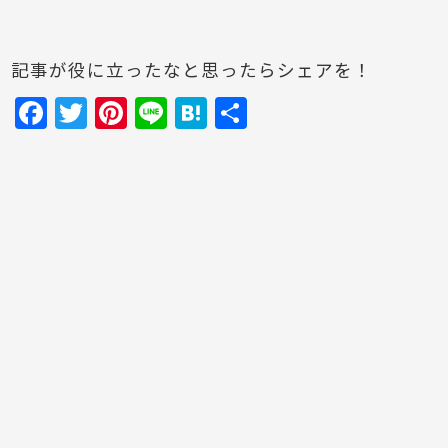
記事が役に立ったなと思ったらシェアを！
F
T
Pi
Li
H
共
a
w
nt
n
at
有
c
itt
er
e
e
e
er
e
n
b
st
a
o
o
k