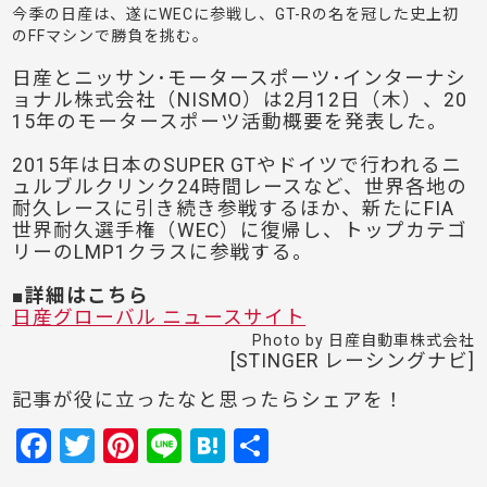
今季の日産は、遂にWECに参戦し、GT-Rの名を冠した史上初
のFFマシンで勝負を挑む。
日産とニッサン･モータースポーツ･インターナシ
ョナル株式会社（NISMO）は2月12日（木）、20
15年のモータースポーツ活動概要を発表した。
2015年は日本のSUPER GTやドイツで行われるニ
ュルブルクリンク24時間レースなど、世界各地の
耐久レースに引き続き参戦するほか、新たにFIA
世界耐久選手権（WEC）に復帰し、トップカテゴ
リーのLMP1クラスに参戦する。
■詳細はこちら
日産グローバル ニュースサイト
Photo by 日産自動車株式会社
[STINGER レーシングナビ]
記事が役に立ったなと思ったらシェアを！
F
T
Pi
Li
H
共
a
w
nt
n
at
有