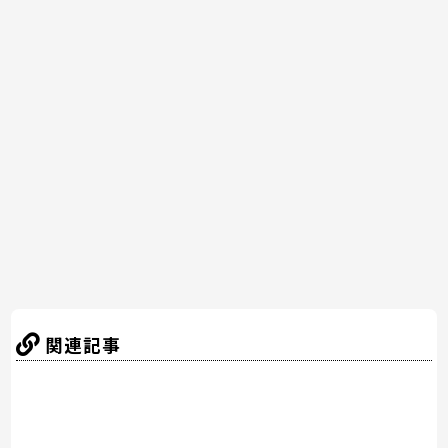
c
itt
er
e
e
e
er
e
n
b
st
a
o
o
k
関連記事