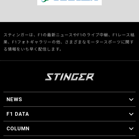
スティンガーは、F1の最新ニュースやF1のライブ中継、F1レース結
果、F1フォトギャラリーの他、さまざまなモータースポーツに関す
る情報をいち早く配信します。
NEWS
F1 ニュース
F1 DATA
F1 日程
F1 データ
COLUMN