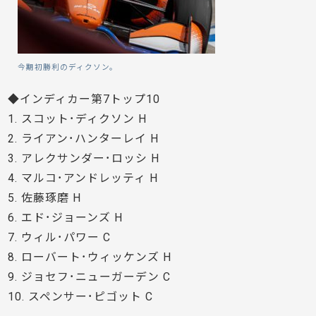
今期初勝利のディクソン。
◆インディカー第7トップ10
1. スコット･ディクソン H
2. ライアン･ハンターレイ H
3. アレクサンダー･ロッシ H
4. マルコ･アンドレッティ H
5. 佐藤琢磨 H
6. エド･ジョーンズ H
7. ウィル･パワー C
8. ローバート･ウィッケンズ H
9. ジョセフ･ニューガーデン C
10. スペンサー･ピゴット C