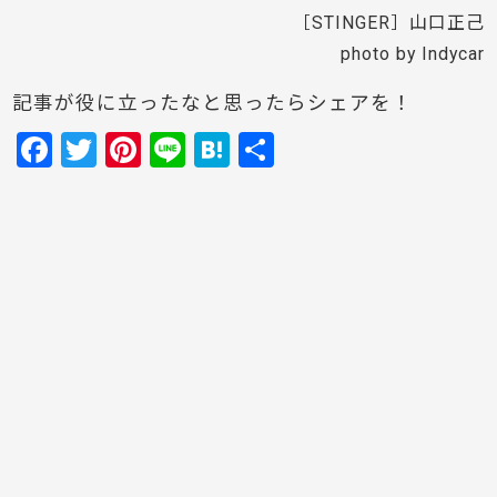
［STINGER］山口正己
photo by Indycar
記事が役に立ったなと思ったらシェアを！
F
T
Pi
Li
H
共
a
w
nt
n
at
有
c
itt
er
e
e
e
er
e
n
b
st
a
o
o
k