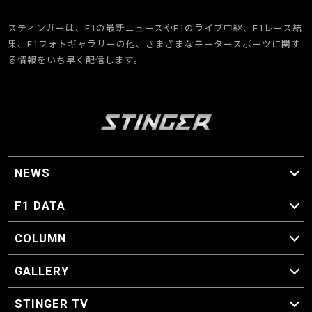
スティンガーは、F1の最新ニュースやF1のライブ中継、F1レース結
果、F1フォトギャラリーの他、さまざまなモータースポーツに関す
る情報をいち早く配信します。
NEWS
F1 ニュース
F1 DATA
F1 日程
F1 データ
COLUMN
マイ・ワンダフル・サーキット
スクーデリア・一方通行
F1に燃え、ゴルフに泣く日々。
スティングくんの部屋
GALLERY
GALLERY
STINGER TV