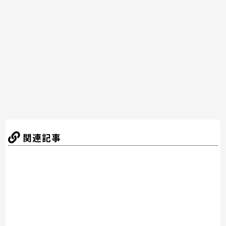
b
st
a
o
o
k
関連記事