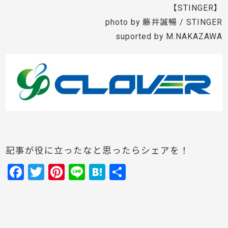
【STINGER】
photo by 藤井誠暢 / STINGER
suported by M.NAKAZAWA
記事が役に立ったなと思ったらシェアを！
F
T
Pi
Li
H
共
a
w
nt
n
at
有
c
itt
er
e
e
e
er
e
n