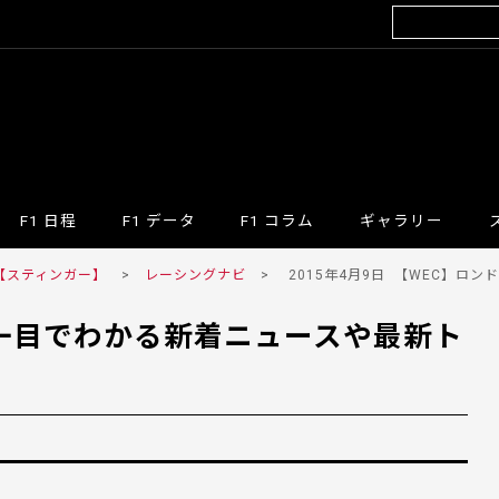
F1 日程
F1 データ
F1 コラム
ギャラリー
 【スティンガー】
>
レーシングナビ
>
2015年4月9日
【WEC】ロンド