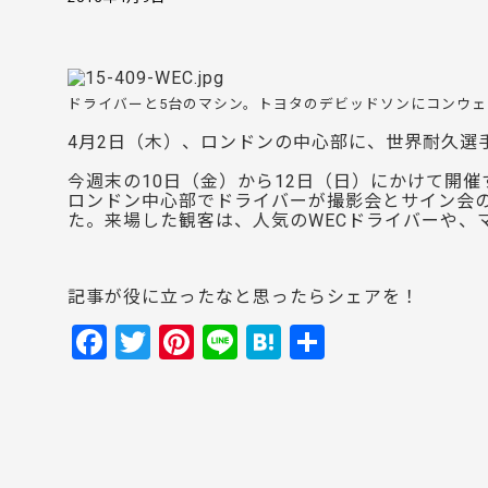
ドライバーと5台のマシン。トヨタのデビッドソンにコンウ
4月2日（木）、ロンドンの中心部に、世界耐久選
今週末の10日（金）から12日（日）にかけて開催
ロンドン中心部でドライバーが撮影会とサイン会の
た。来場した観客は、人気のWECドライバーや、
記事が役に立ったなと思ったらシェアを！
F
T
Pi
Li
H
共
a
w
nt
n
at
有
c
itt
er
e
e
e
er
e
n
b
st
a