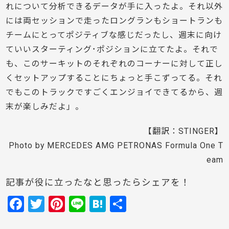
れについて分析できるデータが手に入ったよ。それ以外
には両セッションで走ったロングランもショートランも
チームにとってポジティブな感じだったし、週末に向け
ていいスターティング･ポジションに立てたよ。それで
も、このサーキットのそれぞれのコーナーに対して正し
くセットアップすることにちょっと手こずってる。それ
でもこのトラックですごくエンジョイできてるから、週
末が楽しみだよ」。
【翻訳：STINGER】
Photo by MERCEDES AMG PETRONAS Formula One T
eam
記事が役に立ったなと思ったらシェアを！
F
T
Pi
Li
H
共
a
w
nt
n
at
有