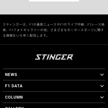
スティンガーは、F1の最新ニュースやF1のライブ中継、F1レース結
果、F1フォトギャラリーの他、さまざまなモータースポーツに関す
る情報をいち早く配信します。
NEWS
F1 ニュース
F1 DATA
F1 日程
F1 データ
COLUMN
マイ・ワンダフル・サーキット
スクーデリア・一方通行
F1に燃え、ゴルフに泣く日々。
スティングくんの部屋