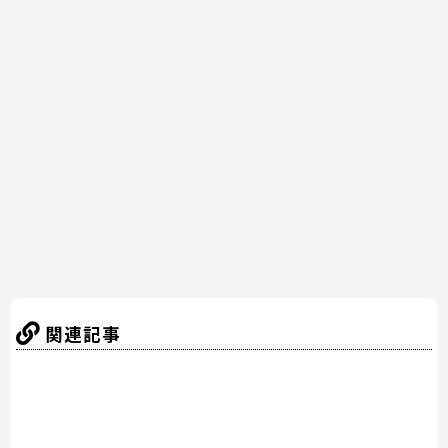
c
itt
er
e
e
e
er
e
n
b
st
a
o
o
k
関連記事