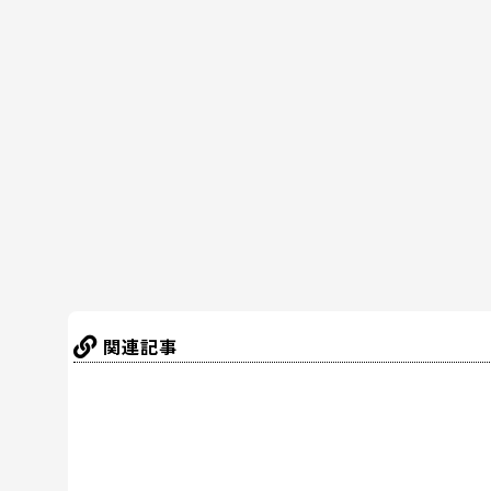
c
itt
er
e
e
e
er
e
n
b
st
a
o
o
k
関連記事