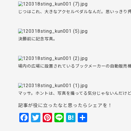
じつはこれ、大きなアクセルペダルなんだ。思いっきり
決勝前に記念写真。
場内の広場に設置されているブックメーカーの自動販売
マッサ。ホントは、写真を撮ってる気分じゃないんだけど
記事が役に立ったなと思ったらシェアを！
F
T
Pi
Li
H
共
a
w
nt
n
at
有