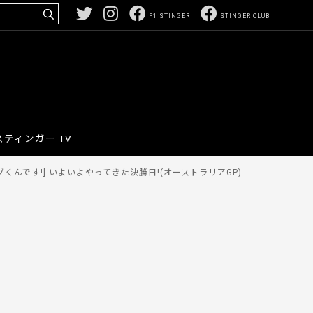
F1 STINGER
STINGER CLUB
スティンガー TV
くんです!] いよいよやってきた決勝日!(オーストラリアGP)