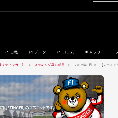
F1 日程
F1 データ
F1 コラム
ギャラリー
 【スティンガー】
>
スティング君の部屋
>
2012年3月18日
[スティング