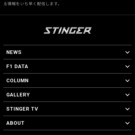
る情報をいち早く配信します。
NEWS
F1 ニュース
F1 DATA
F1 日程
F1 データ
COLUMN
マイ・ワンダフル・サーキット
スクーデリア・一方通行
F1に燃え、ゴルフに泣く日々。
スティングくんの部屋
GALLERY
GALLERY
STINGER TV
STINGER TV
ABOUT
CONCEPT
運営事務局
プライバシーポリシー
お問い合わせ