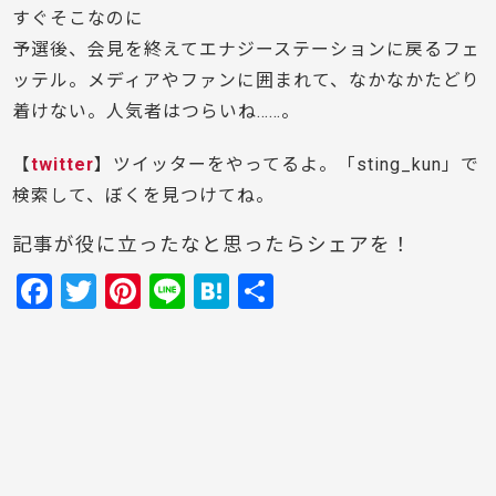
すぐそこなのに
予選後、会見を終えてエナジーステーションに戻るフェ
ッテル。メディアやファンに囲まれて、なかなかたどり
着けない。人気者はつらいね……。
【
twitter
】ツイッターをやってるよ。「sting_kun」で
検索して、ぼくを見つけてね。
記事が役に立ったなと思ったらシェアを！
F
T
Pi
Li
H
共
a
w
nt
n
at
有
c
itt
er
e
e
e
er
e
n
b
st
a
o