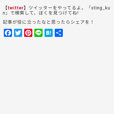
【
twitter
】
ツイッターをやってるよ。「sting_ku
n」で検索して、ぼくを見つけてね!
記事が役に立ったなと思ったらシェアを！
F
T
Pi
Li
H
共
a
w
nt
n
at
有
c
itt
er
e
e
e
er
e
n
b
st
a
o
o
k