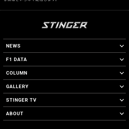
NEWS
F1 ニュース
F1 DATA
F1 日程
F1 データ
COLUMN
マイ・ワンダフル・サーキット
スクーデリア・一方通行
F1に燃え、ゴルフに泣く日々。
スティングくんの部屋
GALLERY
GALLERY
STINGER TV
STINGER TV
ABOUT
CONCEPT
運営事務局
プライバシーポリシー
お問い合わせ