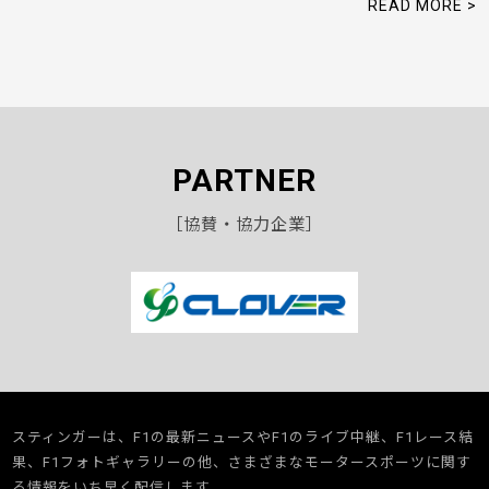
READ MORE >
PARTNER
［協賛・協力企業］
スティンガーは、F1の最新ニュースやF1のライブ中継、F1レース結
果、F1フォトギャラリーの他、さまざまなモータースポーツに関す
る情報をいち早く配信します。