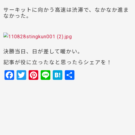
サーキットに向かう高速は渋滞で、なかなか進ま
なかった。
決勝当日、日が差して暖かい。
記事が役に立ったなと思ったらシェアを！
F
T
Pi
Li
H
共
a
w
nt
n
at
有
c
itt
er
e
e
e
er
e
n
b
st
a
o
o