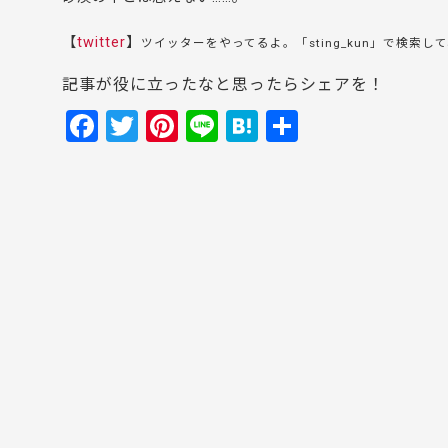
【
twitter
】
ツイッターをやってるよ。「sting_kun」で検索し
記事が役に立ったなと思ったらシェアを！
F
T
Pi
Li
H
共
a
w
nt
n
at
有
c
itt
er
e
e
e
er
e
n
b
st
a
o
o
k