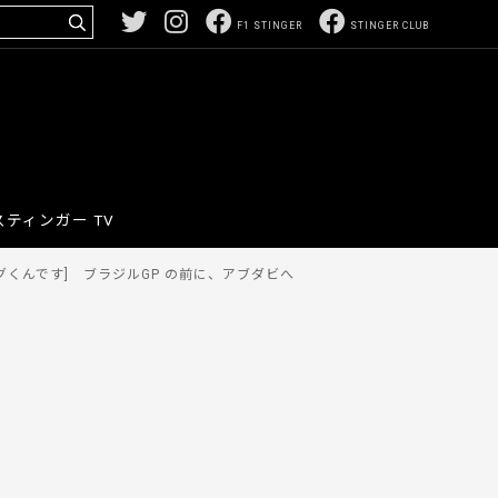
F1 STINGER
STINGER CLUB
スティンガー TV
グくんです] ブラジルGP の前に、アブダビへ