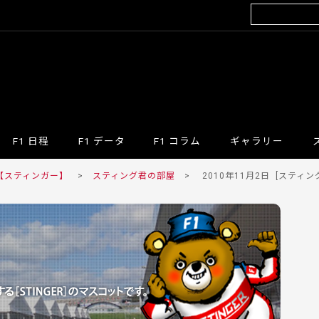
F1 日程
F1 データ
F1 コラム
ギャラリー
 【スティンガー】
>
スティング君の部屋
>
2010年11月2日
[スティン