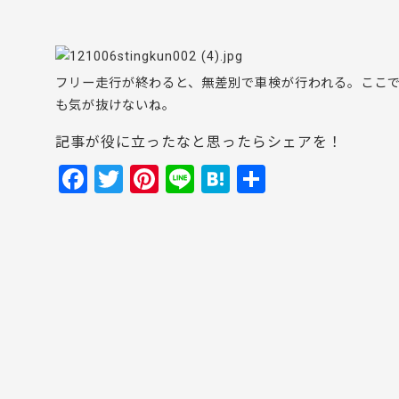
フリー走行が終わると、無差別で車検が行われる。ここ
も気が抜けないね。
記事が役に立ったなと思ったらシェアを！
F
T
Pi
Li
H
共
a
w
nt
n
at
有
c
itt
er
e
e
e
er
e
n
b
st
a
o
o
k