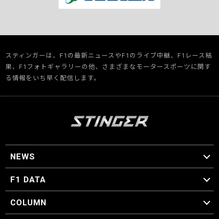
スティンガーは、F1の最新ニュースやF1のライブ中継、F1レース結
果、F1フォトギャラリーの他、さまざまなモータースポーツに関す
る情報をいち早く配信します。
NEWS
F1 ニュース
F1 DATA
F1 日程
F1 データ
COLUMN