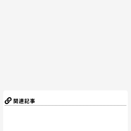
c
itt
er
e
e
e
er
e
n
b
st
a
o
o
k
関連記事