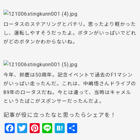
ロータスのステアリングとパチリ。思ったより軽かった
し、運転しやすそうだったよ。ボタンがいっぱいでどれ
がどのボタンかわからないね。
今年、鈴鹿は50周年。記念イベントで過去のF1マシン
がいっぱい走ったんだ。これは、中嶋悟さんドライブの
89年のロータスだね。今とは違って、当時はキャメル
というたばこがスポンサーだったんだよ。
記事が役に立ったなと思ったらシェアを！
F
T
Pi
Li
H
共
a
w
nt
n
at
有