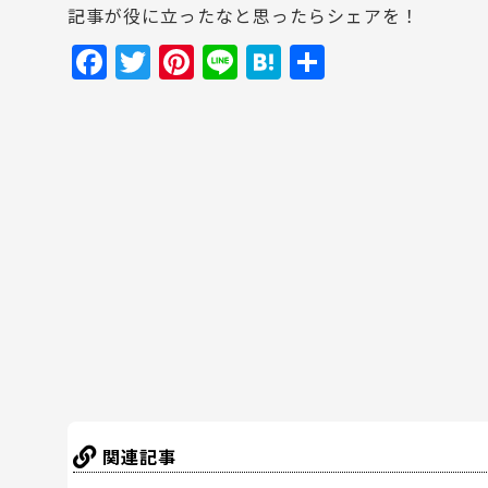
記事が役に立ったなと思ったらシェアを！
F
T
Pi
Li
H
共
a
w
nt
n
at
有
c
itt
er
e
e
e
er
e
n
b
st
a
o
o
k
関連記事