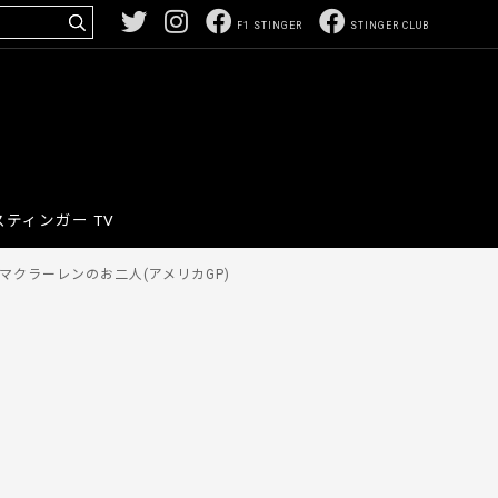
F1 STINGER
STINGER CLUB
スティンガー TV
クラーレンのお二人(アメリカGP)