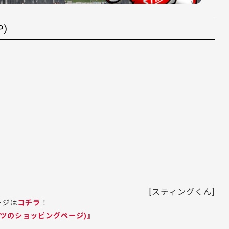
)
[スティングくん]
ージは
コチラ
！
ツのショッピングページ)』