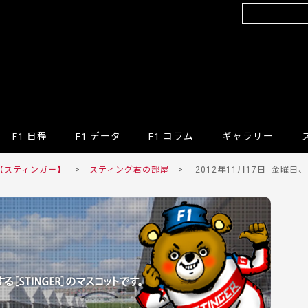
F1 日程
F1 データ
F1 コラム
ギャラリー
 【スティンガー】
>
スティング君の部屋
>
2012年11月17日
金曜日、マ