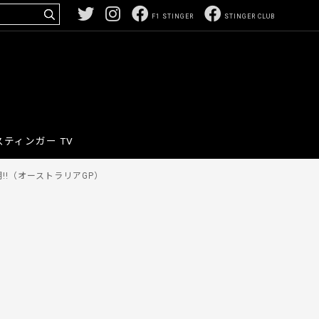
F1 STINGER
STINGER CLUB
スティンガー TV
!!（オーストラリアGP）