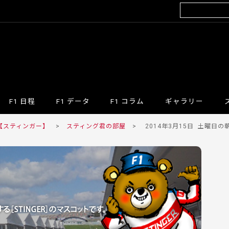
F1 日程
F1 データ
F1 コラム
ギャラリー
 【スティンガー】
>
スティング君の部屋
>
2014年3月15日
土曜日の朝