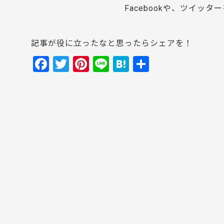
Facebookや、ツイ
記事が役に立ったなと思ったらシェアを！
F
T
Pi
Li
H
共
a
w
nt
n
at
有
c
itt
er
e
e
e
er
e
n
b
st
a
o
o
k