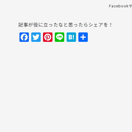
Facebo
記事が役に立ったなと思ったらシェアを！
F
T
Pi
Li
H
共
a
w
nt
n
at
有
c
itt
er
e
e
e
er
e
n
b
st
a
o
o
k