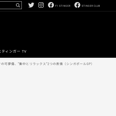
F1 STINGER
STINGER CLUB
スティンガー TV
の可夢偉、”集中とリラックス”2つの表情（シンガポールGP）