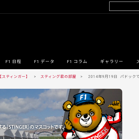
F1 日程
F1 データ
F1 コラム
ギャラリー
 【スティンガー】
>
スティング君の部屋
>
2014年9月19日
パドックで