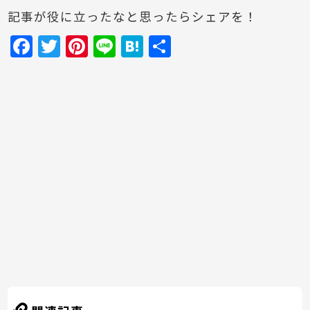
記事が役に立ったなと思ったらシェアを！
F
T
Pi
Li
H
共
a
w
nt
n
at
有
c
itt
er
e
e
e
er
e
n
b
st
a
o
o
k