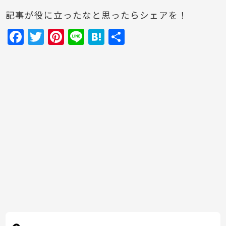
記事が役に立ったなと思ったらシェアを！
F
T
Pi
Li
H
共
a
w
nt
n
at
有
c
itt
er
e
e
e
er
e
n
b
st
a
o
o
k