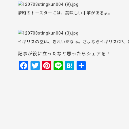
隣町のトースターには、美味しい中華があるよ。
イギリスの空は、きれいだなぁ。さよならイギリスGP、
記事が役に立ったなと思ったらシェアを！
F
T
Pi
Li
H
共
a
w
nt
n
at
有
c
itt
er
e
e
e
er
e
n
b
st
a
o
o