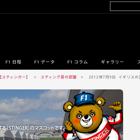
F1 日程
F1 データ
F1 コラム
ギャラリー
 【スティンガー】
>
スティング君の部屋
>
2012年7月9日
イギリスの空