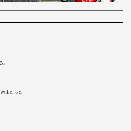
る。
た週末だった。