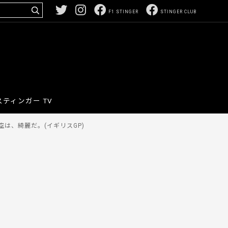
F1 STINGER
STINGER CLUB
スティンガー TV
は、綺麗だ。(イギリスGP)