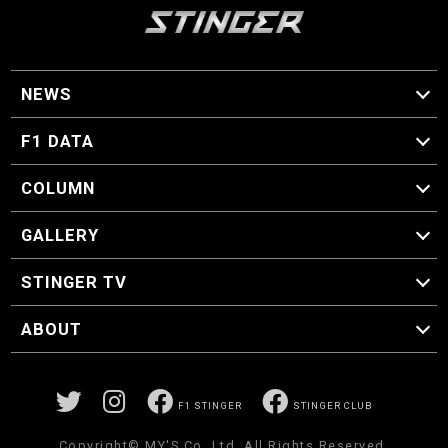
NEWS
F1 ニュース
F1 DATA
F1 日程
F1 データ
COLUMN
マイ・ワンダフル・サーキット
スクーデリア・一方通行
F1に燃え、ゴルフに泣く日々。
スティングくんの部屋
GALLERY
GALLERY
STINGER TV
STINGER TV
ABOUT
CONCEPT
運営事務局
プライバシーポリシー
お問い合わせ
F1 STINGER
STINGER CLUB
Copyright© MY'S.Co.,Ltd. All Rights Reserved.