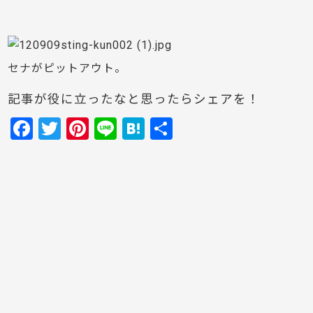
セナがピットアウト。
記事が役に立ったなと思ったらシェアを！
F
T
Pi
Li
H
共
a
w
nt
n
at
有
c
itt
er
e
e
e
er
e
n
b
st
a
o
o
k