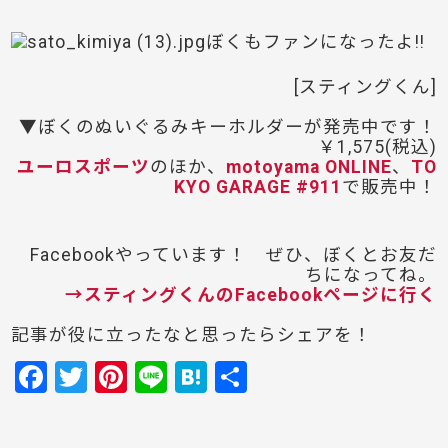
ぼくもファンになったよ!!
[スティングくん]
▼ぼくのぬいぐるみキーホルダーが発売中です！
￥1,575(税込)
ユーロスポーツ
のほか、
motoyama ONLINE
、
TO
KYO GARAGE #911
で販売中！
Facebookやっています！ ぜひ、ぼくとお友だ
ちになってね。
→スティングくんのFacebookページに行く
記事が役に立ったなと思ったらシェアを！
F
T
Pi
Li
H
共
a
w
nt
n
at
有
c
itt
er
e
e