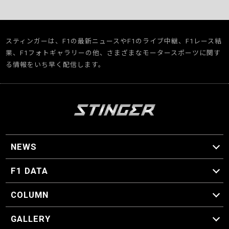
スティンガーは、F1の最新ニュースやF1のライブ中継、F1レース結
果、F1フォトギャラリーの他、さまざまなモータースポーツに関す
る情報をいち早く配信します。
NEWS
F1 ニュース
F1 DATA
F1 日程
F1 データ
COLUMN
マイ・ワンダフル・サーキット
スクーデリア・一方通行
F1に燃え、ゴルフに泣く日々。
スティングくんの部屋
GALLERY