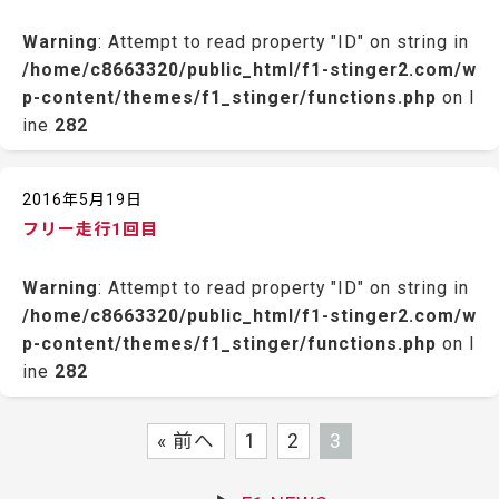
Warning
: Attempt to read property "ID" on string in
/home/c8663320/public_html/f1-stinger2.com/w
p-content/themes/f1_stinger/functions.php
on l
ine
282
2016年5月19日
フリー走行1回目
Warning
: Attempt to read property "ID" on string in
/home/c8663320/public_html/f1-stinger2.com/w
p-content/themes/f1_stinger/functions.php
on l
ine
282
« 前へ
1
2
3