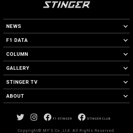
NEWS
F1 ニュース
F1 DATA
F1 日程
F1 データ
COLUMN
マイ・ワンダフル・サーキット
スクーデリア・一方通行
F1に燃え、ゴルフに泣く日々。
スティングくんの部屋
GALLERY
GALLERY
STINGER TV
STINGER TV
ABOUT
CONCEPT
運営事務局
プライバシーポリシー
お問い合わせ
F1 STINGER
STINGER CLUB
Copyright© MY'S.Co.,Ltd. All Rights Reserved.