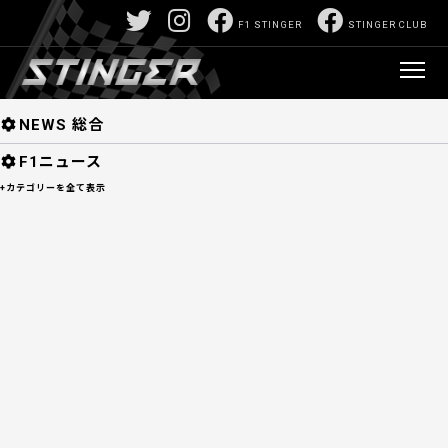
F1/モータースポーツ深堀サイト:山口正己責任編
F1 STINGER
STINGER CLUB
集 F1 STINGER 【スティンガー】
>
F1GPデー
タ
> 第20戦
NEWS
NEWS 総合
F1ニュース
+カテゴリーを全て表示