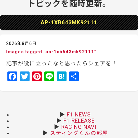
AP-1XB643MK92111
2026年8月6日
Images tagged "ap-1xb643mk92111"
記事が役に立ったなと思ったらシェアを！
F
T
Pi
Li
H
共
a
w
nt
n
at
有
c
itt
er
e
e
e
er
e
n
b
st
a
▶
F1 NEWS
▶
F1 RELEASE
o
▶
RACING NAVI
o
▶
スティングくんの部屋