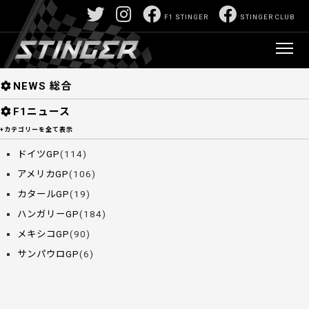
F1/モータースポーツ深堀サイト:山口正己責任編
F1 STINGER
STINGER CLUB
集 F1 STINGER 【スティンガー】
>
固定ペー
ジ
> AP-1XB643MK92111
NEWS
NEWS 総合
F1ニュース
+カテゴリーを全て表示
ドイツGP
(114)
アメリカGP
(106)
カタールGP
(19)
ハンガリーGP
(184)
メキシコGP
(90)
サンパウロGP
(6)