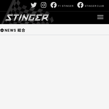
F1/モータースポーツ深堀サイト:山口正己責任編
F1 STINGER
STINGER CLUB
集 F1 STINGER 【スティンガー】
>
固定ペー
ジ
> AP-1ZTAA5HSW1W11
NEWS
NEWS 総合