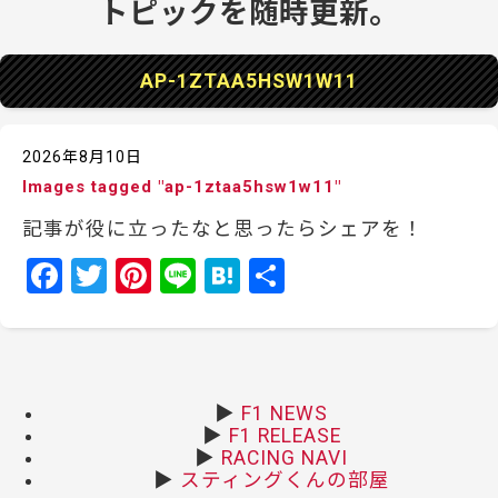
AP-1ZTAA5HSW1W11
2026年8月10日
Images tagged "ap-1ztaa5hsw1w11"
記事が役に立ったなと思ったらシェアを！
F
T
Pi
Li
H
共
a
w
nt
n
at
有
c
itt
er
e
e
e
er
e
n
b
st
a
▶
F1 NEWS
▶
F1 RELEASE
o
▶
RACING NAVI
o
▶
スティングくんの部屋