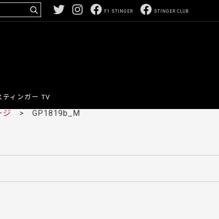
F1 STINGER
STINGER CLUB
スティンガー TV
ージ
> GP1819b_M