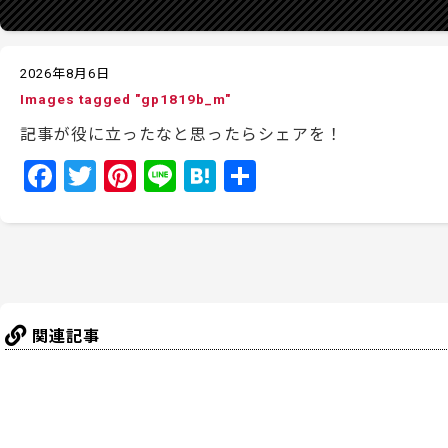
2026年8月6日
Images tagged "gp1819b_m"
記事が役に立ったなと思ったらシェアを！
F
T
Pi
Li
H
共
a
w
nt
n
at
有
c
itt
er
e
e
e
er
e
n
b
st
a
o
関連記事
o
k