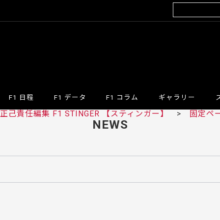
F1 日程
F1 データ
F1 コラム
ギャラリー
己責任編集 F1 STINGER 【スティンガー】
>
固定ペ
NEWS