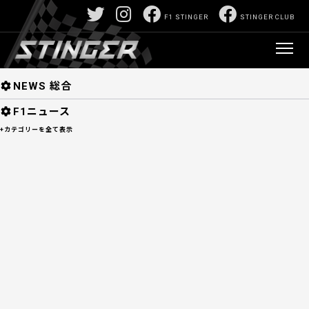
F1/モータースポーツ深堀サイト:山口正己責任編
F1 STINGER
STINGER CLUB
集 F1 STINGER 【スティンガー】
>
固定ペー
ジ
> Hungarian Grand Prix
NEWS
NEWS 総合
F1ニュース
+カテゴリーを全て表示