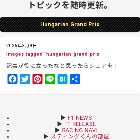
Hungarian Grand Prix
2026年8月9日
Images tagged "hungarian-grand-prix"
記事が役に立ったなと思ったらシェアを！
F
T
Pi
Li
H
共
a
w
nt
n
at
有
c
itt
er
e
e
e
er
e
n
b
st
a
▶
F1 NEWS
▶
F1 RELEASE
o
▶
RACING NAVI
o
▶
スティングくんの部屋