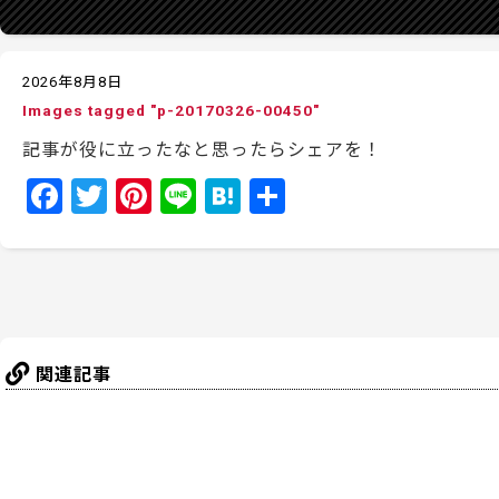
2026年8月8日
Images tagged "p-20170326-00450"
記事が役に立ったなと思ったらシェアを！
F
T
Pi
Li
H
共
a
w
nt
n
at
有
c
itt
er
e
e
e
er
e
n
b
st
a
o
関連記事
o
k