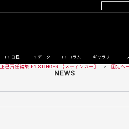
F1 日程
F1 データ
F1 コラム
ギャラリー
己責任編集 F1 STINGER 【スティンガー】
>
固定ペ
NEWS