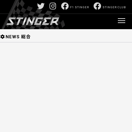
F1/モータースポーツ深堀サイト:山口正己責任編
F1 STINGER
STINGER CLUB
集 F1 STINGER 【スティンガー】
>
固定ペー
ジ
> P-20170415-01189
NEWS
NEWS 総合