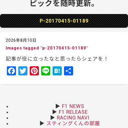
P-20170415-01189
2026年8月10日
Images tagged "p-20170415-01189"
記事が役に立ったなと思ったらシェアを！
F
T
Pi
Li
H
共
a
w
nt
n
at
有
c
itt
er
e
e
e
er
e
n
b
st
a
▶
F1 NEWS
▶
F1 RELEASE
o
▶
RACING NAVI
o
▶
スティングくんの部屋